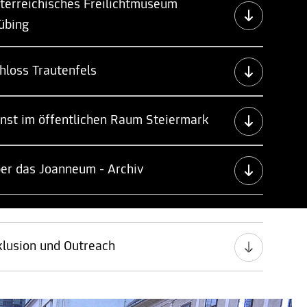
terreichisches Freilichtmuseum
übing
hloss Trautenfels
nst im öffentlichen Raum Steiermark
er das Joanneum - Archiv
klusion und Outreach