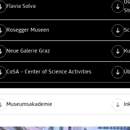
Ös
Flavia Solva
St
Rosegger Museen
Sc
Neue Galerie Graz
Ku
CoSA – Center of Science Activities
Üb
Museumsakademie
In