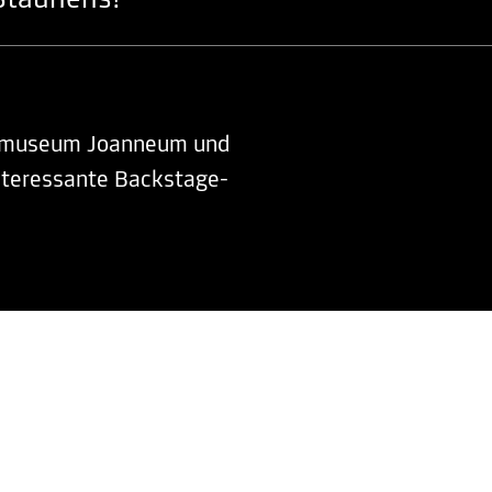
 Staunens!
salmuseum Joanneum und
nteressante Backstage-