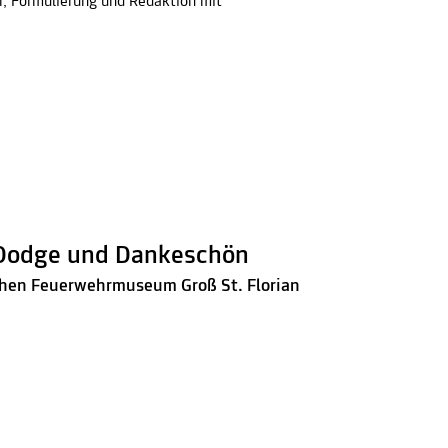
r, Formulierung und Redaktion mit
h, Dodge und Dankeschön
ischen Feuerwehrmuseum Groß St. Florian