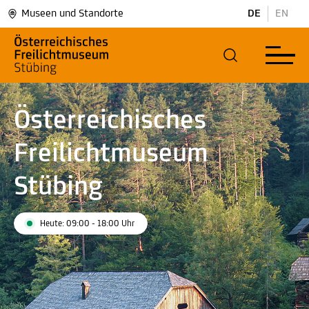
Museen und Standorte
DE
EN
Österreichisches
Freilichtmuseum
Stübing
Heute: 09:00 - 18:00 Uhr