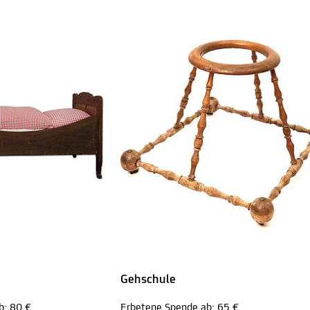
Gehschule
b: 80 €
Erbetene Spende ab: 65 €