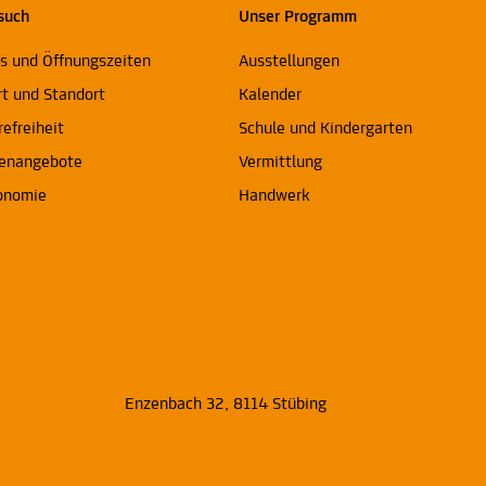
such
Unser Programm
ts und Öffnungszeiten
Ausstellungen
rt und Standort
Kalender
refreiheit
Schule und Kindergarten
enangebote
Vermittlung
onomie
Handwerk
Enzenbach 32, 8114 Stübing