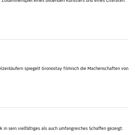
s Zusammenspiel eines bildenden Künstlers und eines Literaten.
elzenläufern spiegelt Gronostay filmisch die Machenschaften von
 in sein vielfältiges als auch umfangreiches Schaffen gezeigt.