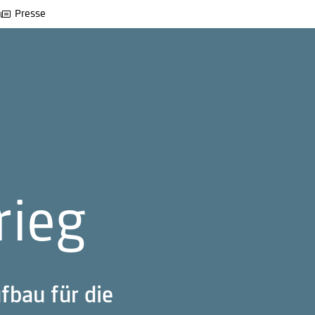
Presse
rieg
fbau für die