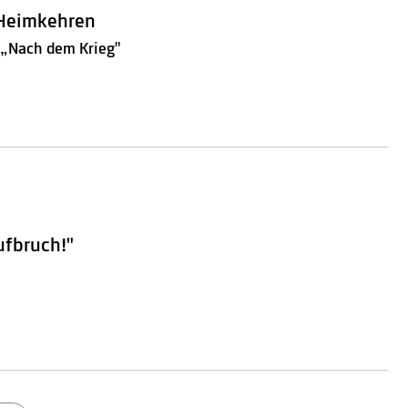
Heimkehren
 „Nach dem Krieg"
ufbruch!"