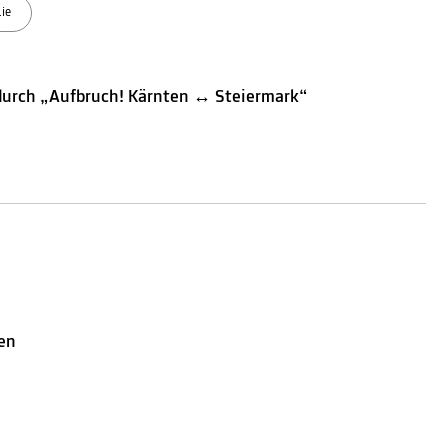
ie
 durch „Aufbruch! Kärnten ↔ Steiermark“
ten