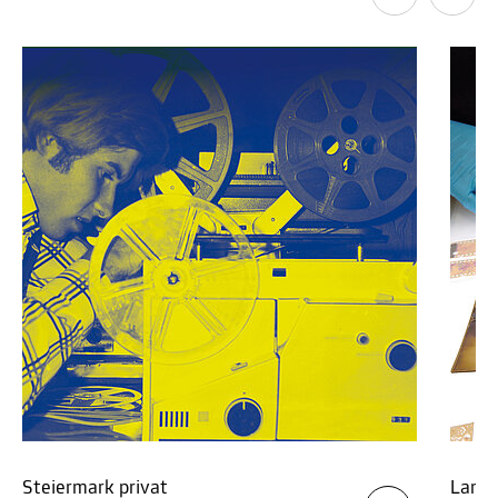
Steiermark privat
Lande