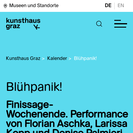
Museen und Standorte
DE
EN
Kunsthaus Graz
>
Kalender
>
Blühpanik! 
Blühpanik!
Finissage-
Wochenende. Performance
von Florian Aschka, Larissa