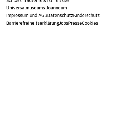
Schloss Trautenfels ist Teil des
Universalmuseums Joanneum
Impressum und AGB
Datenschutz
Kinderschutz
Barrierefreiheitserklärung
Jobs
Presse
Cookies