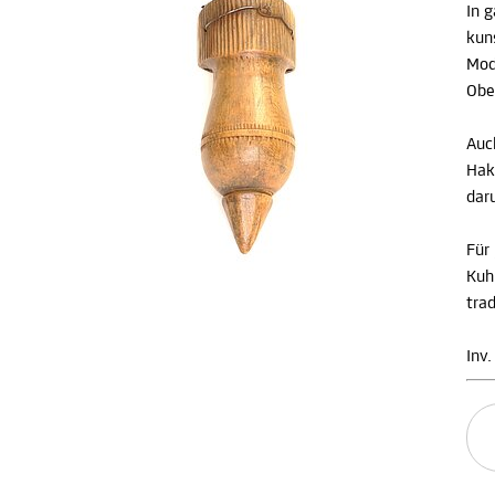
In 
kun
Mod
Obe
Auc
Hak
dar
Für
Kuh
tra
Inv.