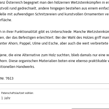
ganz Österreich begegnet man den hölzernen Wetzsteinkümpfen in ei
stvoll rund gedrechselt, andere hingegen bestehen aus einem einfac
elle mit aufwendigen Schnitzereien und kunstvollen Ornamenten verzi
rfläche.
h in ihrer Funktionalität gibt es Unterschiede: Manche Wetzsteinkü
en, der das Befestigen erleichtert. Bei der Wahl des Holzes griff m
unter Ahorn, Pappel, Ulme und Esche, aber auch die weit verbreitet
 jene, die eine Alternative zum Holz suchten, blieb damals nur eine
horn. Diese organischen Materialien boten eine ebenso praktikable w
ditionellen Handwerks.
 Nr. 7613
Patenschaftslaufzeit wählen:
1 Jahr