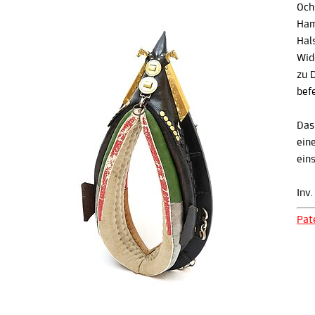
Och
Ham
Hal
Wid
zu 
bef
Das
ein
ein
Inv
Pat