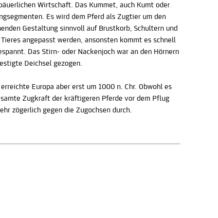
 bäuerlichen Wirtschaft. Das Kummet, auch Kumt oder
Ringsegmenten. Es wird dem Pferd als Zugtier um den
chenden Gestaltung sinnvoll auf Brustkorb, Schultern und
s Tieres angepasst werden, ansonsten kommt es schnell
espannt. Das Stirn- oder Nackenjoch war an den Hörnern
estigte Deichsel gezogen.
 erreichte Europa aber erst um 1000 n. Chr. Obwohl es
gesamte Zugkraft der kräftigeren Pferde vor dem Pflug
sehr zögerlich gegen die Zugochsen durch.