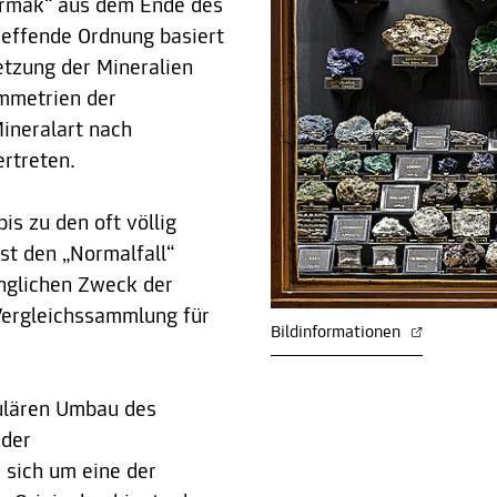
hermak“ aus dem Ende des
reffende Ordnung basiert
tzung der Mineralien
mmetrien der
Mineralart nach
rtreten.
is zu den oft völlig
st den „Normalfall“
ünglichen Zweck der
Vergleichssammlung für
Bildinformationen
ulären Umbau des
 der
 sich um eine der