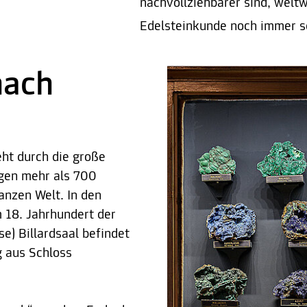
nachvollziehbarer sind, weltw
Edelsteinkunde noch immer s
nach
eht durch die große
igen mehr als 700
anzen Welt. In den
m 18. Jahrhundert der
e) Billardsaal befindet
g aus Schloss