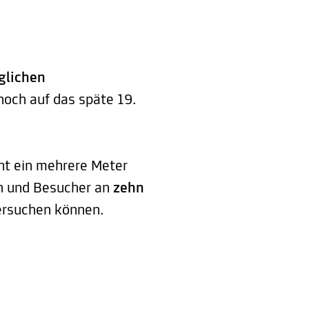
glichen
och auf das späte 19.
ht ein mehrere Meter
n und Besucher an
zehn
ersuchen können.