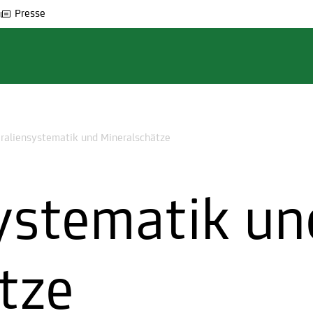
Presse
raliensystematik und Mineralschätze
ystematik un
tze