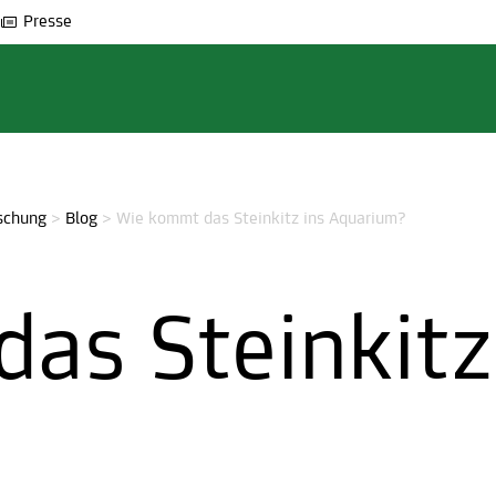
Presse
schung
>
Blog
>
Wie kommt das Steinkitz ins Aquarium?
as Steinkitz