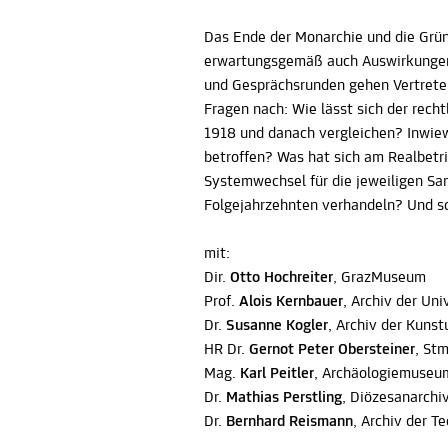
Das Ende der Monarchie und die Grün
erwartungsgemäß auch Auswirkungen 
und Gesprächsrunden gehen Vertreter
Fragen nach: Wie lässt sich der rech
1918 und danach vergleichen? Inwiew
betroffen? Was hat sich am Realbet
Systemwechsel für die jeweiligen S
Folgejahrzehnten verhandeln? Und sch
mit:
Dir.
Otto Hochreiter
, GrazMuseum
Prof.
Alois Kernbauer
, Archiv der Uni
Dr.
Susanne Kogler
, Archiv der Kunst
HR Dr.
Gernot Peter Obersteiner
, St
Mag.
Karl Peitler
, Archäologiemuseu
Dr.
Mathias Perstling
, Diözesanarchi
Dr.
Bernhard Reismann
, Archiv der T