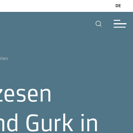
DE
rten
zesen
nd Gurk in