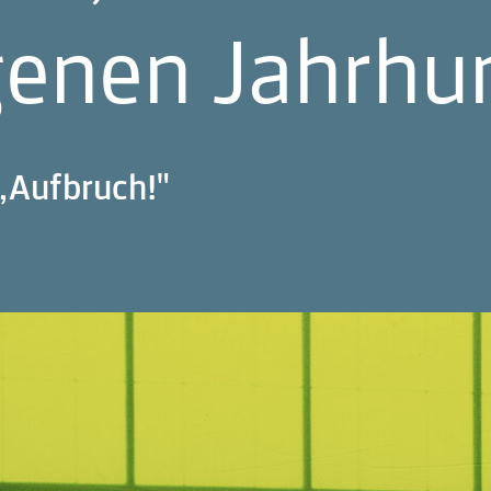
genen Jahrhu
„Aufbruch!"