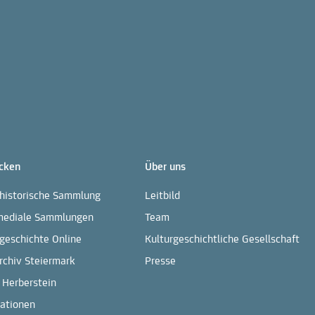
cken
Über uns
rhistorische Sammlung
Leitbild
mediale Sammlungen
Team
geschichte Online
Kulturgeschichtliche Gesellschaft
rchiv Steiermark
Presse
 Herberstein
kationen