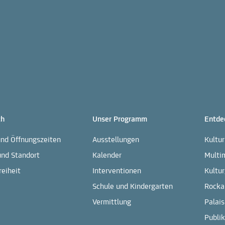
ch
Unser Programm
Entde
und Öffnungszeiten
Ausstellungen
Kultu
und Standort
Kalender
Multi
reiheit
Interventionen
Kultur
Schule und Kindergarten
Rocka
Vermittlung
Palais
Publi