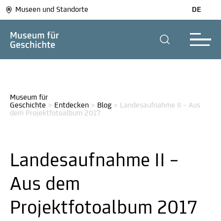
Museen und Standorte
DE
Museum für 
Geschichte
>
Entdecken
>
Blog
>
Landesaufnahme II – Aus 
dem Projektfotoalbum 2017
Landesaufnahme II –
Aus dem
Projektfotoalbum 2017