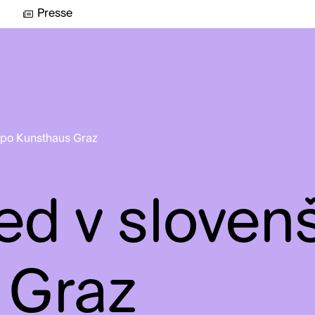
Presse
i po Kunsthaus Graz
ed v slovenš
 Graz