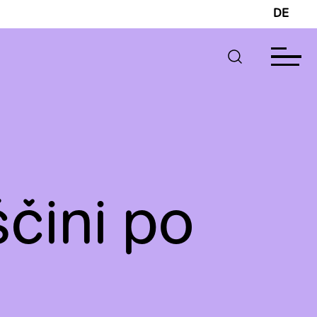
DE
čini po