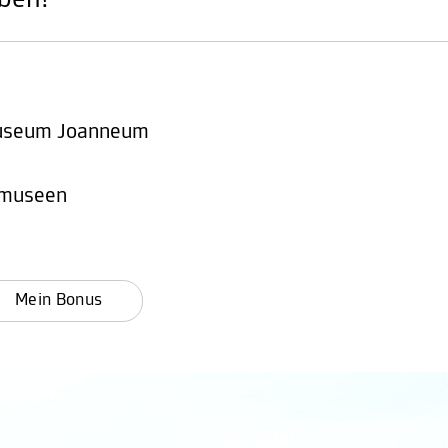
ben!
lmuseum Joanneum
esmuseen
Mein Bonus