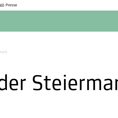
Presse
rmark
 der Steierma