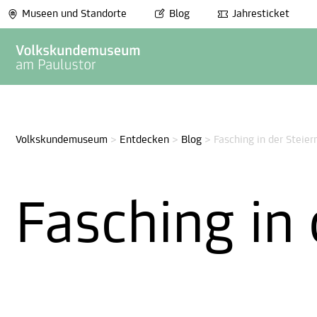
Museen und Standorte
Blog
Jahresticket
Volkskundemuseum
>
Entdecken
>
Blog
>
Fasching in der Steie
Fasching in