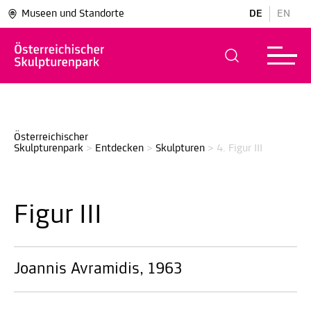
Museen und Standorte
DE
EN
Österreichischer 
Skulpturenpark
>
Entdecken
>
Skulpturen
>
4. Figur III
Figur III
Joannis Avramidis, 1963