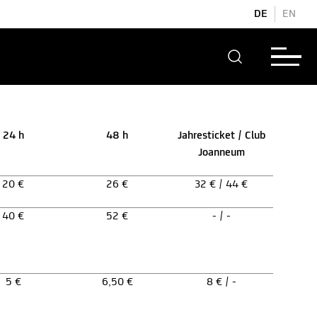
DE
EN
24 h
48 h
Jahresticket / Club
Joanneum
20 €
26 €
32 € / 44 €
40 €
52 €
- / -
5 €
6,50 €
8 € / -