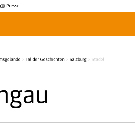
Presse
msgelände
>
Tal der Geschichten
>
Salzburg
>
Stadel
chgau