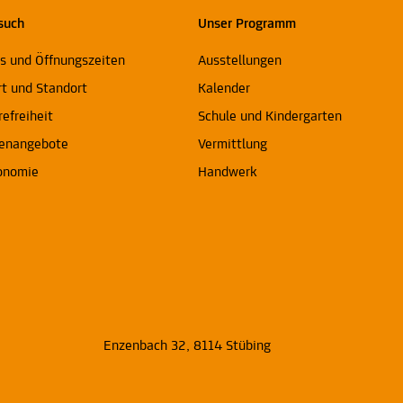
such
Unser Programm
ts und Öffnungszeiten
Ausstellungen
rt und Standort
Kalender
refreiheit
Schule und Kindergarten
enangebote
Vermittlung
onomie
Handwerk
Enzenbach 32, 8114 Stübing