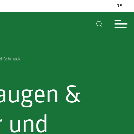
DE
nd Schmuck
naugen &
r und