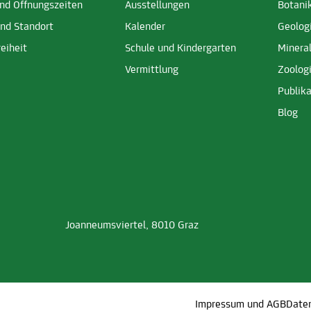
und Öffnungszeiten
Ausstellungen
Botani
und Standort
Kalender
Geolog
reiheit
Schule und Kindergarten
Minera
Vermittlung
Zoolog
Publika
Blog
Joanneumsviertel, 8010 Graz
Impressum und AGB
Date