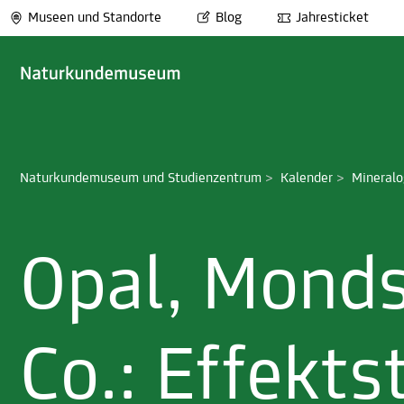
Museen und Standorte
Blog
Jahresticket
Naturkundemuseum und Studienzentrum
>
Kalender
>
Mineralo
Opal, Monds
Co.: Effekts