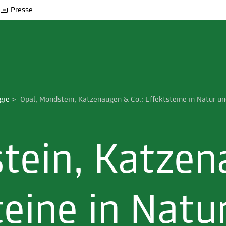
Presse
gie
>
Opal, Mondstein, Katzenaugen & Co.: Effektsteine in Natur u
tein, Katze
teine in Natu