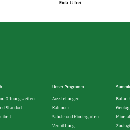
Eintritt frei
h
Unser Programm
Sammlu
und Öffnungszeiten
Ausstellungen
Botani
und Standort
Kalender
Geolog
reiheit
Schule und Kindergarten
Minera
Vermittlung
Zoolog