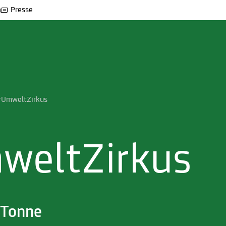
Presse
rUmweltZirkus
weltZirkus
t Tonne