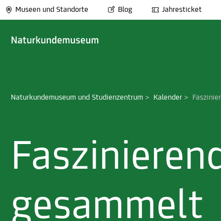
Museen und Standorte
Blog
Jahresticket
Naturkundemuseum und Studienzentrum
>
Kalender
>
Faszinie
Faszinieren
gesammelt