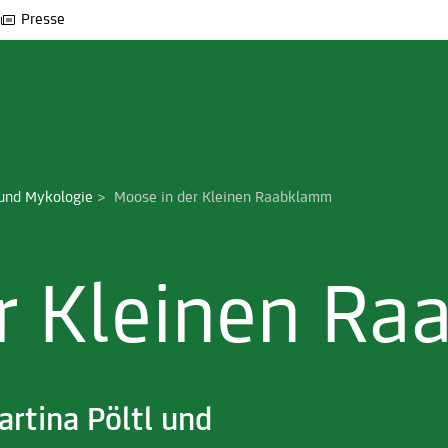
Presse
und Mykologie
>
Moose in der Kleinen Raabklamm
r Kleinen R
rtina Pöltl und