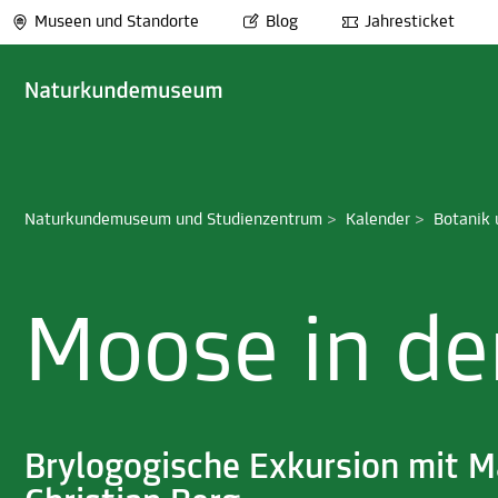
Museen und Standorte
Blog
Jahresticket
Naturkundemuseum und Studienzentrum
>
Kalender
>
Botanik 
Moose in de
Brylogogische Exkursion mit Ma