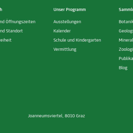
h
Unser Programm
Sammlu
und Öffnungszeiten
Ausstellungen
Botani
und Standort
Kalender
Geolog
reiheit
Schule und Kindergarten
Minera
Vermittlung
Zoolog
Publika
Blog
Joanneumsviertel, 8010 Graz