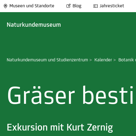
Museen und Standorte
Blog
Jahresticket
Naturkundemuseum und Studienzentrum
>
Kalender
>
Botanik 
Gräser bes
Exkursion mit Kurt Zernig