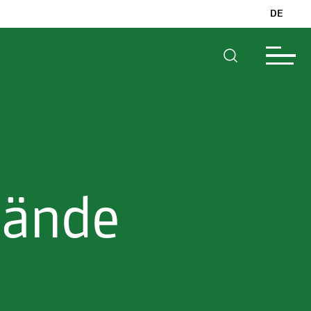
DE
lände