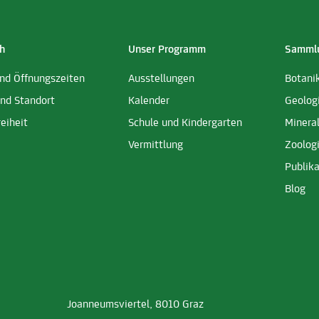
h
Unser Programm
Sammlu
und Öffnungszeiten
Ausstellungen
Botani
und Standort
Kalender
Geolog
reiheit
Schule und Kindergarten
Minera
Vermittlung
Zoolog
Publika
Blog
Joanneumsviertel, 8010 Graz