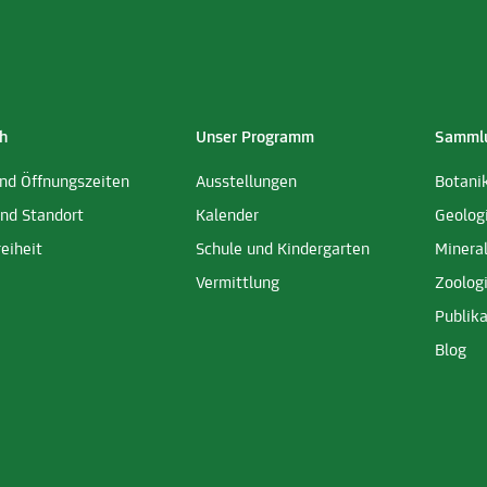
h
Unser Programm
Sammlu
und Öffnungszeiten
Ausstellungen
Botani
und Standort
Kalender
Geolog
reiheit
Schule und Kindergarten
Minera
Vermittlung
Zoolog
Publika
Blog