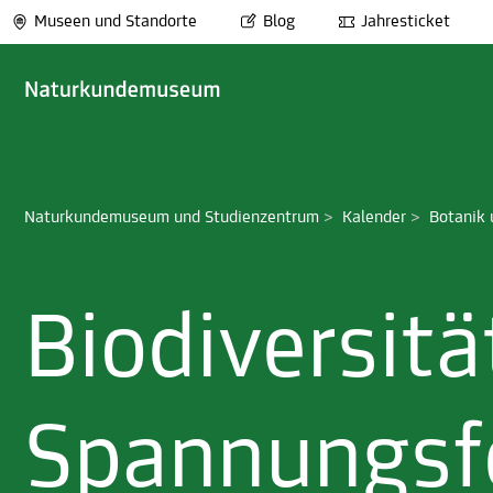
Museen und Standorte
Blog
Jahresticket
Naturkundemuseum und Studienzentrum
>
Kalender
>
Botanik 
Biodiversitä
Spannungsf