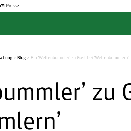
Presse
schung
>
Blog
>
Ein ‘Weltenbummler’ zu Gast bei ‘Weltenbummlern’
bummler’ zu 
mlern’