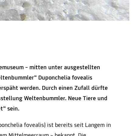
emuseum – mitten unter ausgestellten
eltenbummler“ Duponchelia fovealis
erspäht werden. Durch einen Zufall dürfte
usstellung Weltenbummler. Neue Tiere und
et“ sein.
nchelia fovealis) ist bereits seit Langem in
dem Mittelmeerraum – bekannt. Die