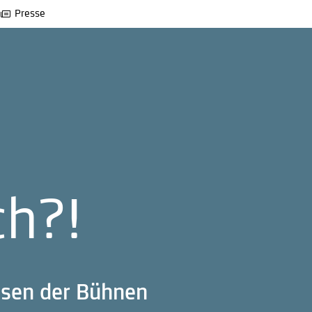
Presse
ch?!
issen der Bühnen