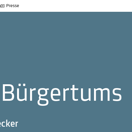
Presse
 Bürgertums
ecker