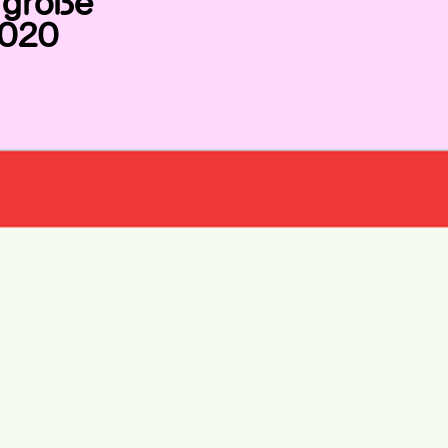
s große
2020