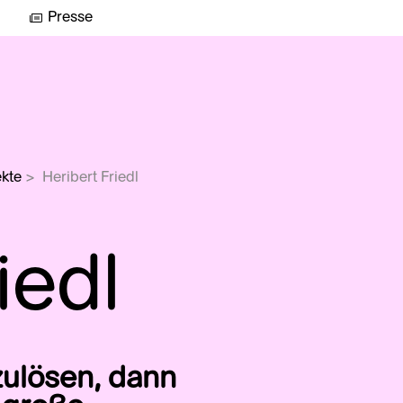
Presse
kte
>
Heribert Friedl
iedl
zulösen, dann