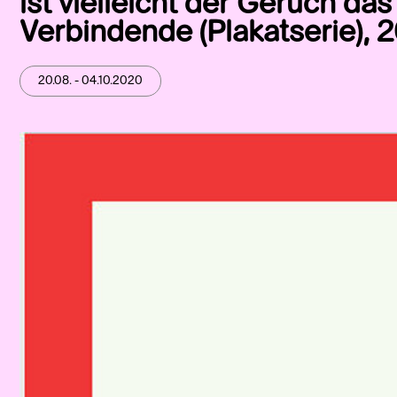
ist vielleicht der Geruch da
Verbindende (Plakatserie), 
20.08. - 04.10.2020