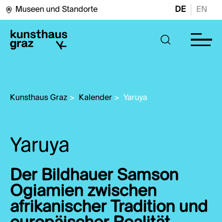
Museen und Standorte
DE
EN
Kunsthaus Graz
>
Kalender
>
Yaruya
Yaruya
Der Bildhauer Samson
Ogiamien zwischen
afrikanischer Tradition und