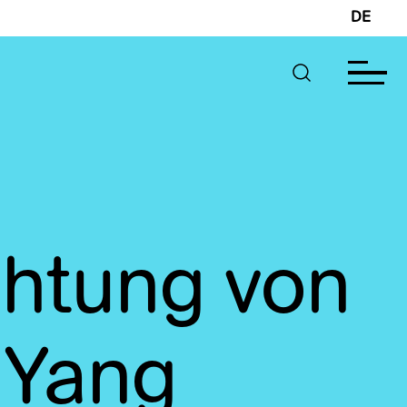
DE
chtung von
 Yang