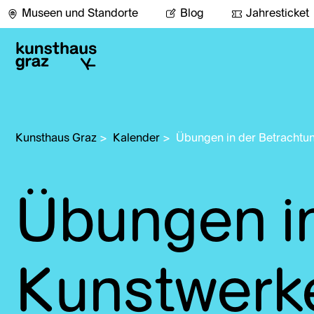
Museen und Standorte
Blog
Jahresticket
Kunsthaus Graz
>
Kalender
>
Übungen in der Betrachtu
Übungen in
Kunstwerk