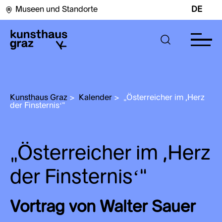
Museen und Standorte
DE
Kunsthaus Graz
>
Kalender
>
„Österreicher im ,Herz 
der Finsternisʻ“
„Österreicher im ,Herz
der Finsternisʻ“
Vortrag von Walter Sauer