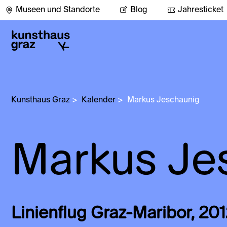
Museen und Standorte
Blog
Jahresticket
Kunsthaus Graz
>
Kalender
>
Markus Jeschaunig
Markus Je
Linienflug Graz-Maribor, 20