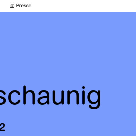
Presse
schaunig
12