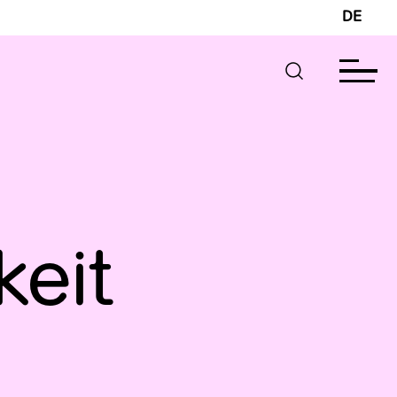
DE
keit