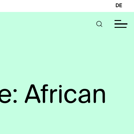
DE
 African