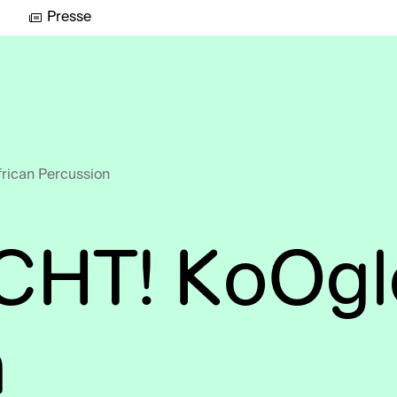
Presse
ican Percussion
T! KoOgle:
n