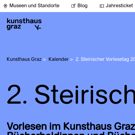
Museen und Standorte
Blog
Jahresticket
Kunsthaus Graz
>
Kalender
>
2. Steirischer Vorlesetag 2
2. Steiris
Vorlesen im Kunsthaus Graz