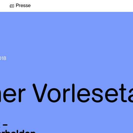
Presse
018
cher Vorlese
 –