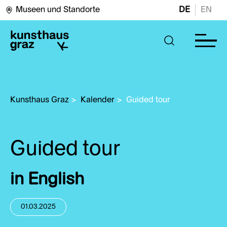
Museen und Standorte
DE
EN
Kunsthaus Graz
>
Kalender
>
Guided tour
Guided tour
in English
01.03.2025