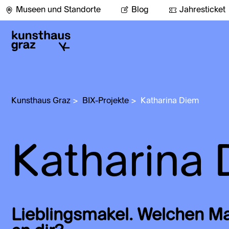
Museen und Standorte
Blog
Jahresticket
Kunsthaus Graz
>
BIX-Projekte
>
Katharina Diem
Katharina
Lieblingsmakel. Welchen Mak