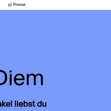
Presse
 Diem
el liebst du