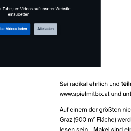
uTube, um Videos auf unserer Website
einzubetten
be-Videos laden
Alle laden
Sei radikal ehrlich und
tei
www.spielmitbix.at und un
Auf einem der größten nic
Graz (900 m² Fläche) wer
lesen sein. „Makel sind e