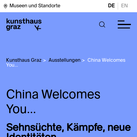
Museen und Standorte
DE
EN
Kunsthaus Graz
>
Ausstellungen
>
China Welcomes 
You...
China Welcomes
You...
Sehnsüchte, Kämpfe, neue