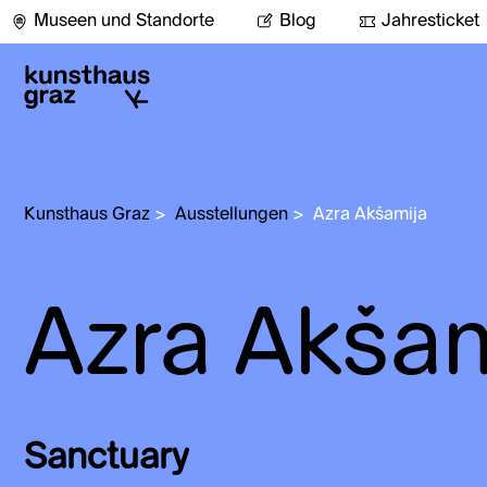
Museen und Standorte
Blog
Jahresticket
Kunsthaus Graz
>
Ausstellungen
>
Azra Akšamija 
Azra Akša
Sanctuary