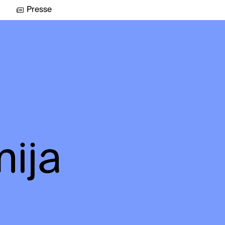
Presse
mija