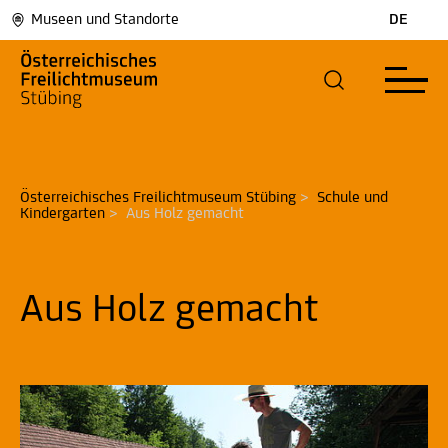
Museen und Standorte
DE
Österreichisches Freilichtmuseum Stübing
>
Schule und 
Kindergarten
>
Aus Holz gemacht
Aus Holz gemacht