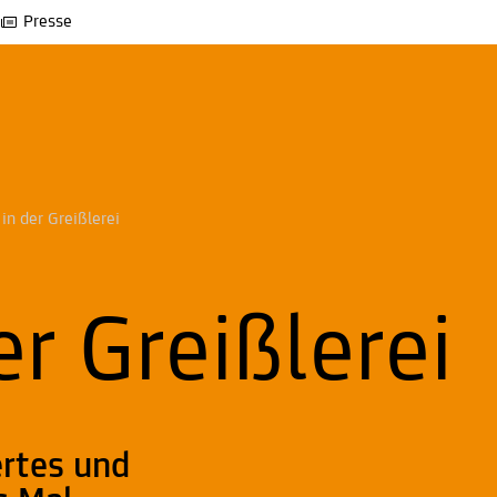
Presse
 in der Greißlerei
er Greißlerei
rtes und