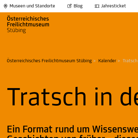
Museen und Standorte
Blog
Jahresticket
Österreichisches Freilichtmuseum Stübing
>
Kalender
>
Tratsch
Tratsch in d
Ein Format rund um Wissenswe