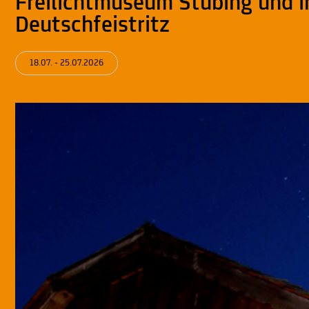
Freilichtmuseum Stübing und 
Deutschfeistritz
18.07. - 25.07.2026