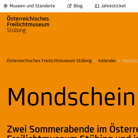
Museen und Standorte
Blog
Jahresticket
Österreichisches Freilichtmuseum Stübing
>
Kalender
>
Mondsc
Mondschein
Zwei Sommerabende im Österr