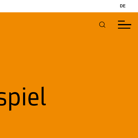
DE
piel