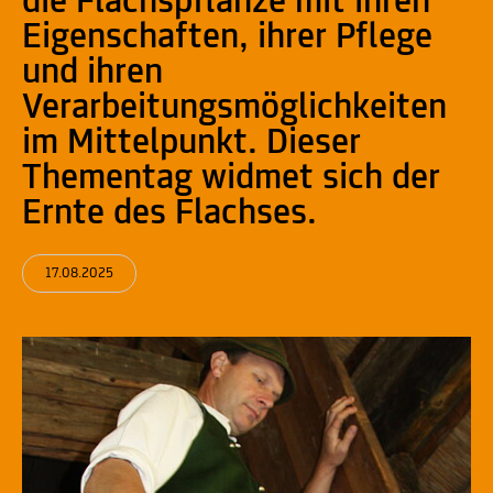
die Flachspflanze mit ihren
Eigenschaften, ihrer Pflege
und ihren
Verarbeitungsmöglichkeiten
im Mittelpunkt. Dieser
Thementag widmet sich der
Ernte des Flachses.
17.08.2025