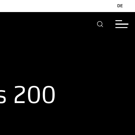
DE
us 200