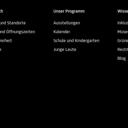
ch
Unser Programm
Wisse
und Standorte
Ausstellungen
Inklu
und Öffnungszeiten
Kalender
Muse
reiheit
Schule und Kindergarten
Grün
e
Junge Leute
Resti
Blog