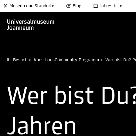
Museen und Standorte
Blog
Jahresticket
Ihr Besuch
>
KunsthausCommunity Programm
>
Wer bist Du? P
Wer bist Du
Jahren