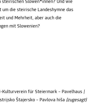
n steirischen Slowen*innen? Und wie
eit um die steirische Landeshymne das
t und Mehrheit, aber auch die
ngen mit Slowenien?
I-Kulturverein für Steiermark – Pavelhaus /
strijsko Štajersko – Pavlova hiša
(zugesagt)