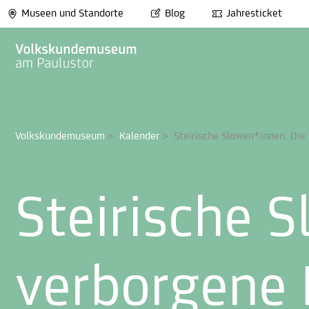
Museen und Standorte
Blog
Jahresticket
Volkskundemuseum
>
Kalender
>
Steirische Slowen*innen. Die
Steirische 
verborgene 